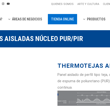
QUIENES SOMOS
ARTE Y CULTURA
CLIE
A?
ÁREAS DE NEGOCIOS
TIENDA ONLINE
PRODUCTOS
 AISLADAS NÚCLEO PUR/PIR
PLANCH
PLANCHA
THERMOTEJAS AI
PANELES
OTROS P
Panel aislado de perfil tipo te
CUBIERTAS
de espuma de poliuretano (PUR) 
OTROS P
REVESTIMIE
continua.
PANELES