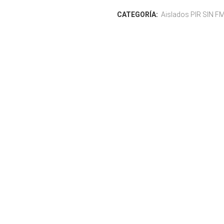
HOJALAT
CATEGORÍA:
Aislados PIR SIN F
GALVAC
PLACA 
CELOSÍA
PLANCHA
LISO
PLASTIS
PERFOR
ACEROS