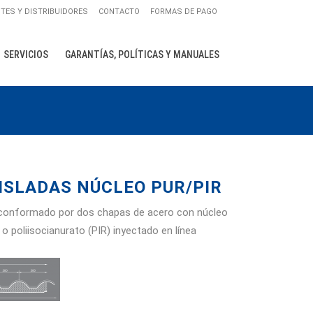
NTES Y DISTRIBUIDORES
CONTACTO
FORMAS DE PAGO
SERVICIOS
GARANTÍAS, POLÍTICAS Y MANUALES
AS ACANALADAS
S LISAS
SLADAS NÚCLEO PUR/PIR
 TRAPEZOIDALES
ANELES PARA
ja, conformado por dos chapas de acero con núcleo
o poliisocianurato (PIR) inyectado en línea
ANELES PARA
NTOS
 CON AISLACIÓN