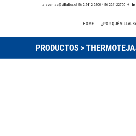
televentas@villalba.cl
56 2 2412 2600
/
56 224122700
HOME
¿POR QUÉ VILLALB
PRODUCTOS > THERMOTEJAS