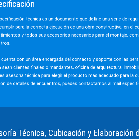
cificación
HOJALAT
GALVAC
pecificación técnica es un documento que define una serie de requi
PLACA 
cumplir para la correcta ejecución de una obra constructiva, en el c
CELOSÍA
stimientos y todos sus accesorios necesarios para el montaje, como s
PLANCHA
otros.
LISO
PLASTIS
ba cuenta con un área encargada del contacto y soporte con las per
PERFOR
a sean clientes finales o mandantes, oficina de arquitectura, inmobili
ACEROS
res asesoría técnica para elegir el producto más adecuado para la cu
ción de detalles de encuentros, puedes contactarnos al mail
especifi
oría Técnica, Cubicación y Elaboración 