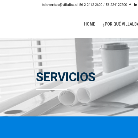
televentas@villalba.cl
56 2 2412 2600
/
56 224122700
HOME
¿POR QUÉ VILLALB
SERVICIOS