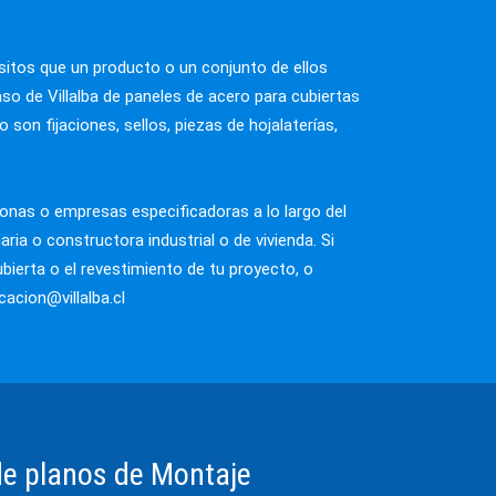
ERÍA
ON
sitos que un producto o un conjunto de ellos
COLABORANTE
aso de Villalba de paneles de acero para cubiertas
 FIJA
on fijaciones, sellos, piezas de hojalaterías,
S Y FLEJES DE ACERO
OL
sonas o empresas especificadoras a lo largo del
ADOS
aria o constructora industrial o de vivienda. Si
 IMPRESOS
bierta o el revestimiento de tu proyecto, o
cacion@villalba.cl
de planos de Montaje