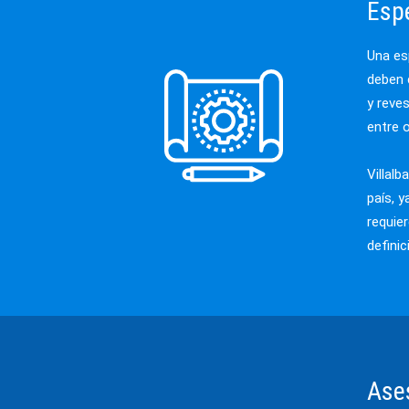
Espe
Una es
deben 
y reve
entre 
Villal
país, y
requie
defini
Ases