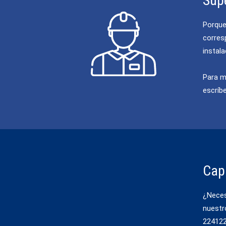
Sup
Porque
corres
instala
Para m
escríb
Cap
¿Neces
nuestr
224122