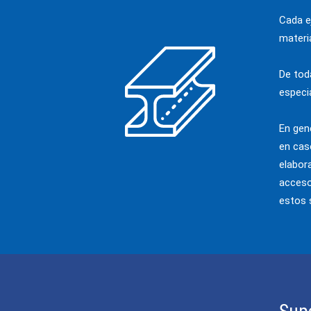
Cada e
materi
De tod
especi
En gen
en cas
elabor
acceso
estos s