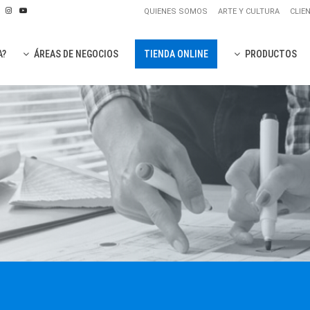
QUIENES SOMOS
ARTE Y CULTURA
CLIE
A?
ÁREAS DE NEGOCIOS
TIENDA ONLINE
PRODUCTOS
PLANCH
PLANCHA
PANELES
OTROS P
CUBIERTAS
OTROS P
REVESTIMIE
PANELES