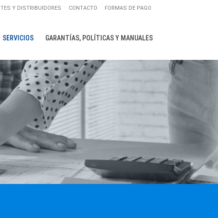
NTES Y DISTRIBUIDORES
CONTACTO
FORMAS DE PAGO
SERVICIOS
GARANTÍAS, POLÍTICAS Y MANUALES
AS ACANALADAS
S LISAS
 TRAPEZOIDALES
ANELES PARA
ANELES PARA
NTOS
 CON AISLACIÓN