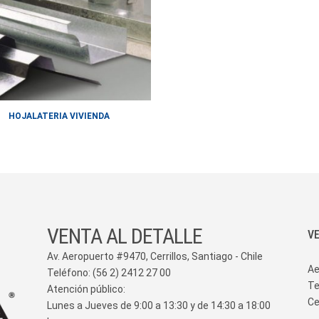
HOJALAT
GALVAC
PLACA 
CELOSÍA
PLANCHA
LISO
HOJALATERIA VIVIENDA
PLASTIS
PERFOR
ACEROS
VENTA AL DETALLE
V
Av. Aeropuerto #9470, Cerrillos, Santiago - Chile
Ae
Teléfono: (56 2) 2412 27 00
Te
Atención público:
Ce
Lunes a Jueves de 9:00 a 13:30 y de 14:30 a 18:00