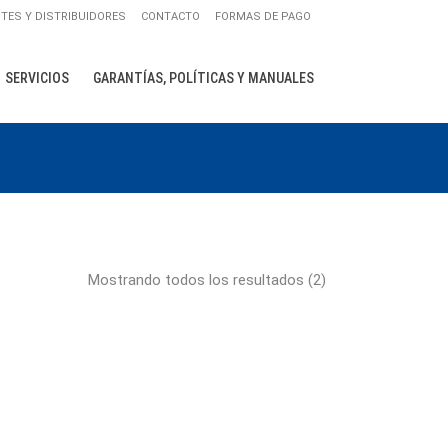
NTES Y DISTRIBUIDORES
CONTACTO
FORMAS DE PAGO
SERVICIOS
GARANTÍAS, POLÍTICAS Y MANUALES
AS ACANALADAS
S LISAS
 TRAPEZOIDALES
Mostrando todos los resultados (2)
ANELES PARA
ANELES PARA
NTOS
 CON AISLACIÓN