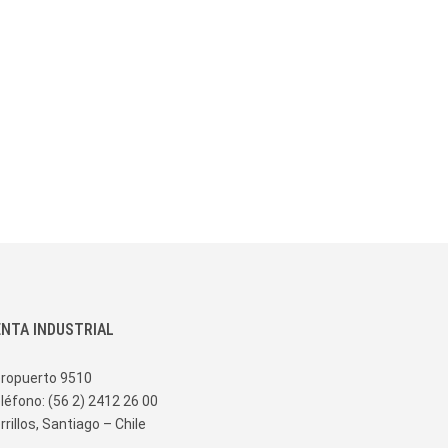
ERÍA
ON
COLABORANTE
 FIJA
S Y FLEJES DE ACERO
OL
ADOS
 IMPRESOS
ENTA INDUSTRIAL
ropuerto 9510
léfono: (56 2) 2412 26 00
rrillos, Santiago – Chile