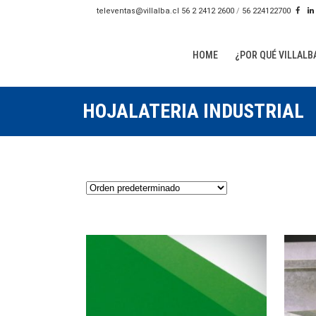
televentas@villalba.cl
56 2 2412 2600
/
56 224122700
HOME
¿POR QUÉ VILLALB
HOJALATERIA INDUSTRIAL