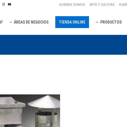
QUIENES SOMOS
ARTE Y CULTURA
CLIE
A?
ÁREAS DE NEGOCIOS
TIENDA ONLINE
PRODUCTOS
PLANCH
PLANCHA
PANELES
OTROS P
CUBIERTAS
OTROS P
REVESTIMIE
PANELES